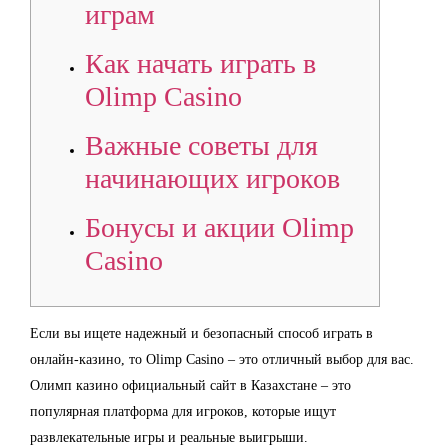
играм
Как начать играть в
Olimp Casino
Важные советы для
начинающих игроков
Бонусы и акции Olimp
Casino
Если вы ищете надежный и безопасный способ играть в
онлайн-казино, то Olimp Casino – это отличный выбор для вас.
Олимп казино официальный сайт в Казахстане – это
популярная платформа для игроков, которые ищут
развлекательные игры и реальные выигрыши.