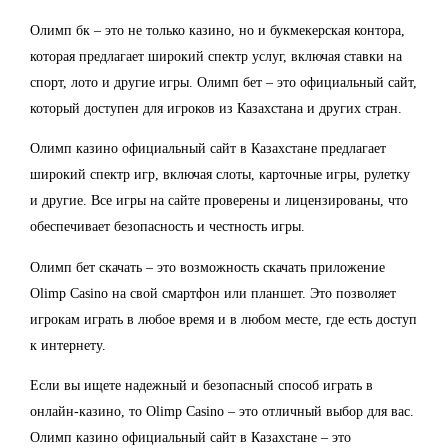
Олимп бк – это не только казино, но и букмекерская контора,
которая предлагает широкий спектр услуг, включая ставки на
спорт, лото и другие игры. Олимп бет – это официальный сайт,
который доступен для игроков из Казахстана и других стран.
Олимп казино официальный сайт в Казахстане предлагает
широкий спектр игр, включая слоты, карточные игры, рулетку
и другие. Все игры на сайте проверены и лицензированы, что
обеспечивает безопасность и честность игры.
Олимп бет скачать – это возможность скачать приложение
Olimp Casino на свой смартфон или планшет. Это позволяет
игрокам играть в любое время и в любом месте, где есть доступ
к интернету.
Если вы ищете надежный и безопасный способ играть в
онлайн-казино, то Olimp Casino – это отличный выбор для вас.
Олимп казино официальный сайт в Казахстане – это