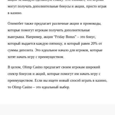
могут получать дополнительные бонусы и акции, просто играя
в казино.
Олимпбет также предлагает различные акции и промокоды,
которые помогут игрокам получить дополнительные
выигрыша. Например, акция “Friday Bonus” – это бонус,
который выдается каждую пятницу, и который равен 20% от
суммы депозита. Это идеальное начало для игроков, которые
хотят начать игру с преимуществом.
В целом, Olimp Casino предлагает своим игрокам широкий
спектр бонусов и акций, которые помогут им начать игру с
преимуществом. Если вы ищете новый способ играть в казино,
то Olimp Casino – это идеальный выбор.