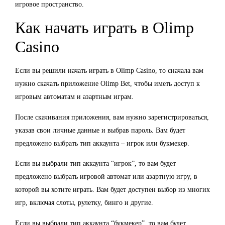
игровое пространство.
Как начать играть в Olimp
Casino
Если вы решили начать играть в Olimp Casino, то сначала вам
нужно скачать приложение Olimp Bet, чтобы иметь доступ к
игровым автоматам и азартным играм.
После скачивания приложения, вам нужно зарегистрироваться,
указав свои личные данные и выбрав пароль. Вам будет
предложено выбрать тип аккаунта – игрок или букмекер.
Если вы выбрали тип аккаунта “игрок”, то вам будет
предложено выбрать игровой автомат или азартную игру, в
которой вы хотите играть. Вам будет доступен выбор из многих
игр, включая слоты, рулетку, бинго и другие.
Если вы выбрали тип аккаунта “букмекер”, то вам будет