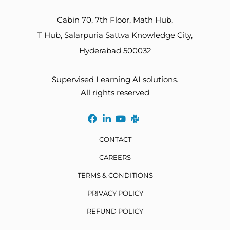
Cabin 70, 7th Floor, Math Hub,
T Hub, Salarpuria Sattva Knowledge City,
Hyderabad 500032
Supervised Learning AI solutions.
All rights reserved
CONTACT
CAREERS
TERMS & CONDITIONS
PRIVACY POLICY
REFUND POLICY