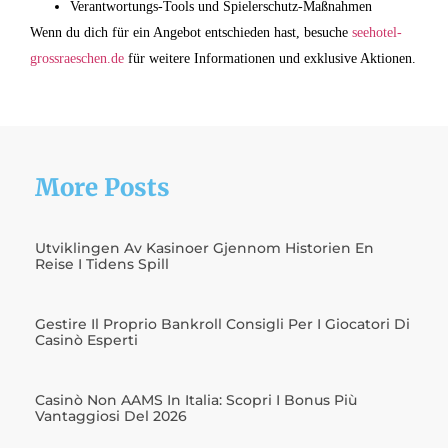
Verantwortungs‑Tools und Spielerschutz‑Maßnahmen
Wenn du dich für ein Angebot entschieden hast, besuche
seehotel-
grossraeschen.de
für weitere Informationen und exklusive Aktionen.
More Posts
Utviklingen Av Kasinoer Gjennom Historien En
Reise I Tidens Spill
Gestire Il Proprio Bankroll Consigli Per I Giocatori Di
Casinò Esperti
Casinò Non AAMS In Italia: Scopri I Bonus Più
Vantaggiosi Del 2026