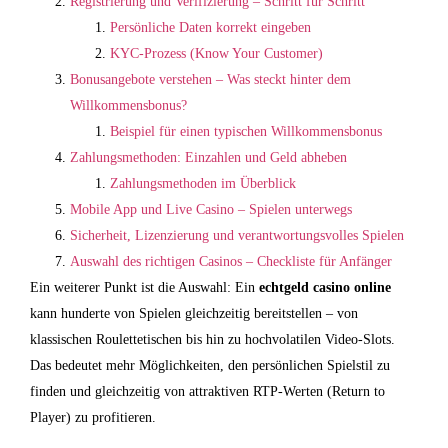
Registrierung und Verifizierung – Schritt für Schritt
Persönliche Daten korrekt eingeben
KYC‑Prozess (Know Your Customer)
Bonusangebote verstehen – Was steckt hinter dem
Willkommensbonus?
Beispiel für einen typischen Willkommensbonus
Zahlungsmethoden: Einzahlen und Geld abheben
Zahlungsmethoden im Überblick
Mobile App und Live Casino – Spielen unterwegs
Sicherheit, Lizenzierung und verantwortungsvolles Spielen
Auswahl des richtigen Casinos – Checkliste für Anfänger
Ein weiterer Punkt ist die Auswahl: Ein
echtgeld casino online
kann hunderte von Spielen gleichzeitig bereitstellen – von
klassischen Roulettetischen bis hin zu hochvolatilen Video‑Slots.
Das bedeutet mehr Möglichkeiten, den persönlichen Spielstil zu
finden und gleichzeitig von attraktiven RTP‑Werten (Return to
Player) zu profitieren.