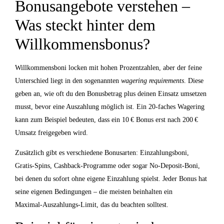
Bonusangebote verstehen –
Was steckt hinter dem
Willkommensbonus?
Willkommensboni locken mit hohen Prozentzahlen, aber der feine
Unterschied liegt in den sogenannten
wagering requirements
. Diese
geben an, wie oft du den Bonusbetrag plus deinen Einsatz umsetzen
musst, bevor eine Auszahlung möglich ist. Ein 20‑faches Wagering
kann zum Beispiel bedeuten, dass ein 10 € Bonus erst nach 200 €
Umsatz freigegeben wird.
Zusätzlich gibt es verschiedene Bonusarten: Einzahlungsboni,
Gratis‑Spins, Cashback‑Programme oder sogar No‑Deposit‑Boni,
bei denen du sofort ohne eigene Einzahlung spielst. Jeder Bonus hat
seine eigenen Bedingungen – die meisten beinhalten ein
Maximal‑Auszahlungs‑Limit, das du beachten solltest.