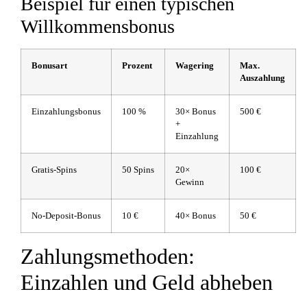
Beispiel für einen typischen
Willkommensbonus
Bonusart
Prozent
Wagering
Max.
Auszahlung
Einzahlungsbonus
100 %
30× Bonus
500 €
+
Einzahlung
Gratis‑Spins
50 Spins
20×
100 €
Gewinn
No‑Deposit‑Bonus
10 €
40× Bonus
50 €
Zahlungsmethoden:
Einzahlen und Geld abheben